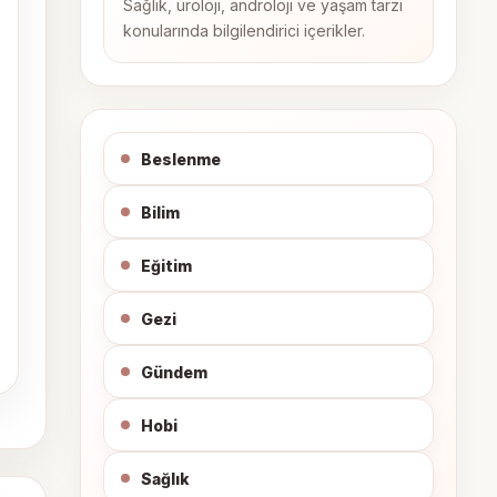
Sağlık, üroloji, androloji ve yaşam tarzı
konularında bilgilendirici içerikler.
Beslenme
Bilim
Eğitim
Gezi
Gündem
Hobi
Sağlık