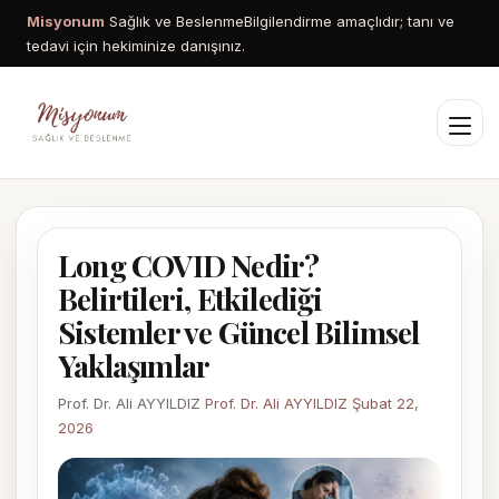
Misyonum
Sağlık ve Beslenme
Bilgilendirme amaçlıdır; tanı ve
tedavi için hekiminize danışınız.
Long COVID Nedir?
Belirtileri, Etkilediği
Sistemler ve Güncel Bilimsel
Yaklaşımlar
Prof. Dr. Ali AYYILDIZ
Prof. Dr. Ali AYYILDIZ
Şubat 22,
2026